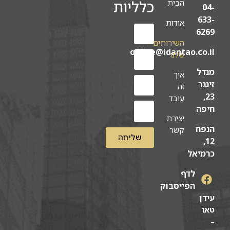
כלליות
הבית
04-
633-
אודות
6269
השירותים
office@idantao.co.il
שלנו
מנדל
איך
זינגר
זה
23,
עובד
חיפה
יצירת
הנפח
קשר
שליחה
12,
כרמיאל
לדף
הפייסבוק
עידן
טאו
–