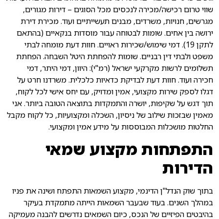
שווי טרום רכישה/מכירה לנכסים מכל הסוגים – דירות מגורים,
מגרשים, חנויות, משרדים, מבנים תעשייתיים ועוד. מכירת דירת
ירושה בין אחים. שומות לבטוחה עבור מוסדות בנקאיים (בהתאם
לתקן 19). דמי שימוש/שכירות ראויים. חוות דעת מומחה לבתי
משפט ולבתי דין רבניים. שומות להפחתת היטל השבחה. הפחתת
תשלומים לרשות מקרקעי ישראל (רמ"י): היוון, דמי היתר, דמי
חכירה ועוד. חוות דעת לבדיקת כדאיות כלכלית. משרדנו חרט על
דגלו לספק שירות מקצועי, אמין ומדויק, עם יחס אישי לכל לקוח,
תוך דגש על שקיפות, יושרה והתמקדות בתוצאה הטובה ביותר. אני
מאמין שבזכות שילוב של ניסיון, השכלה ומקצועיות, כל לקוח מקבל
החלטות מושכלות המבוססות על מידע אמין ומקצועי.
התפתחות מקצוע שמאי
הדירות
בתוך שוק הנדל"ן הדינמי, מקצוע השמאות התפתח ושינה את פניו
במהלך השנים. בעוד שבעבר השמאות הייתה מתמקדת בעיקר
בהיבטים הפיזיים של הנכס, כיום השמאים נדרשים להבנה מעמיקה