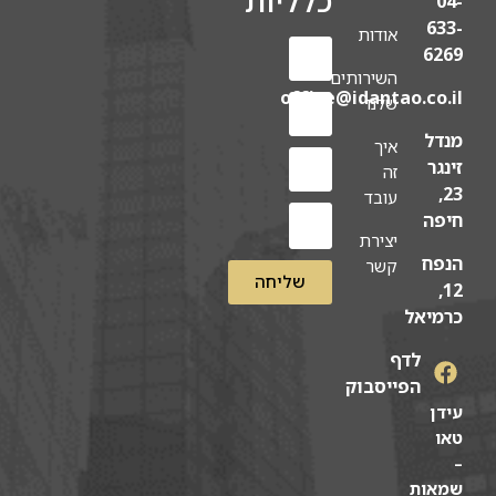
04-
633-
אודות
6269
השירותים
office@idantao.co.il
שלנו
מנדל
איך
זינגר
זה
23,
עובד
חיפה
יצירת
הנפח
קשר
שליחה
12,
כרמיאל
לדף
הפייסבוק
עידן
טאו
–
שמאות