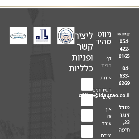
ניווט
ליצירת
מהיר
054-
קשר
422-
ופניות
0165
דף
כלליות
הבית
04-
633-
אודות
6269
השירותים
office@idantao.co.il
שלנו
מנדל
איך
זינגר
זה
23,
עובד
חיפה
יצירת