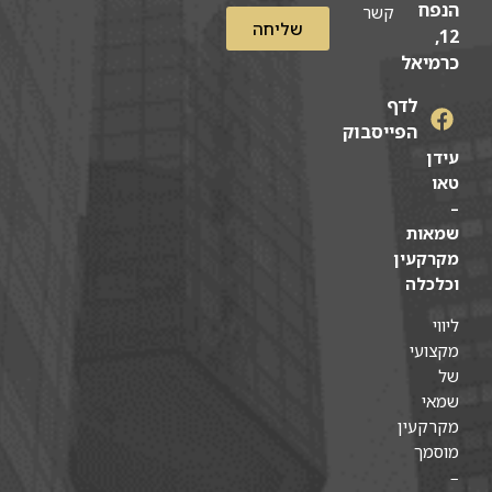
הנפח
קשר
שליחה
12,
כרמיאל
לדף
הפייסבוק
עידן
טאו
–
שמאות
מקרקעין
וכלכלה
ליווי
מקצועי
של
שמאי
מקרקעין
מוסמך
–