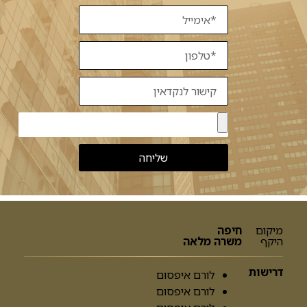
שליחה
מיקום
חיפה
היקף
משרה מלאה
דרישות
לורם איפסום
לורם איפסום